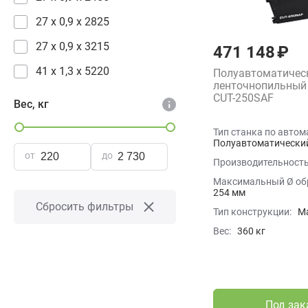
27 x 0,9 х 2825
27 х 0,9 х 3215
471 148 ₽
41 x 1,3 x 5220
Полуавтоматичес
ленточнопильный
CUT-250SAF
Вес, кг
Тип станка по автом
Полуавтоматически
от
до
Производительность
Максимальный Ø обр
254 мм
Сбросить фильтры
Тип конструкции:
М
Вес:
360 кг
Под зак