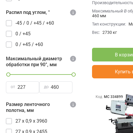
Производительность
Максимальный Ø обр
Распил под углом, °
460 мм
-45 / 0 / +45 / +60
Тип конструкции:
М
Вес:
2730 кг
0 / +45
0 / +45 / +60
В корзи
Максимальный диаметр
обработки при 90°, мм
Купить 
от
до
Код
МС 334899
Размер ленточного
полотна, мм
27 x 0,9 x 3960
27 x 0,9 х 2455