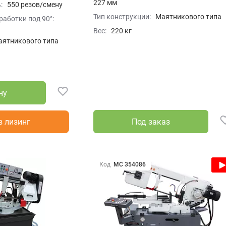
227 мм
:
550 резов/смену
Тип конструкции:
Маятникового типа
аботки под 90°:
Вес:
220 кг
аятникового типа
ну
в лизинг
Под заказ
Код
МС 354086