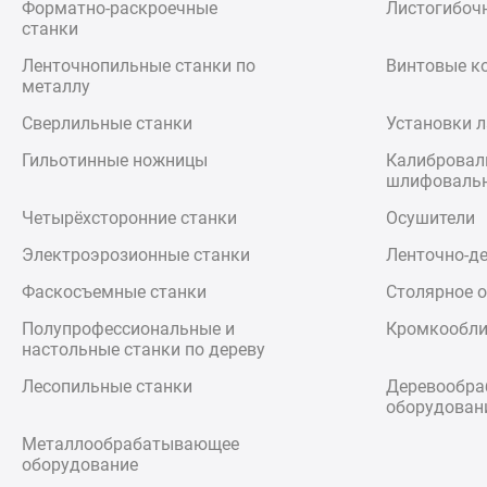
Форматно-раскроечные
Листогибоч
станки
Ленточнопильные станки по
Винтовые к
металлу
Сверлильные станки
Установки л
Гильотинные ножницы
Калибровал
шлифовальн
Четырёхсторонние станки
Осушители
Электроэрозионные станки
Ленточно-д
Фаскосъемные станки
Столярное 
Полупрофессиональные и
Кромкообли
настольные станки по дереву
Лесопильные станки
Деревообр
оборудован
Металлообрабатывающее
оборудование