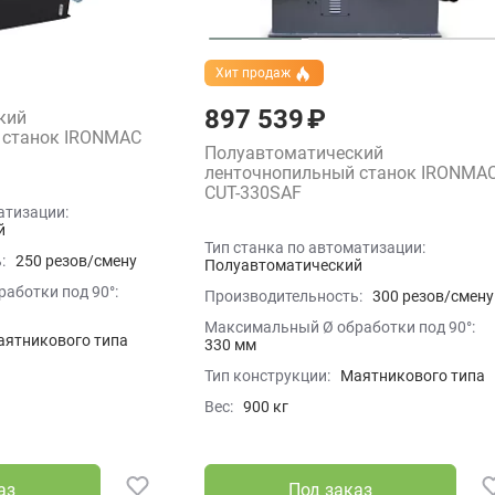
Хит продаж
897 539 ₽
кий
 станок IRONMAC
Полуавтоматический
ленточнопильный станок IRONMA
CUT-330SAF
атизации:
й
Тип станка по автоматизации:
:
250 резов/смену
Полуавтоматический
аботки под 90°:
Производительность:
300 резов/смену
Максимальный Ø обработки под 90°:
аятникового типа
330 мм
Тип конструкции:
Маятникового типа
Вес:
900 кг
аз
Под заказ