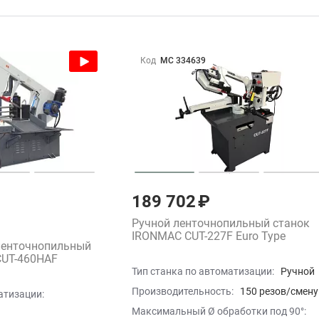
Код
МС 334639
189 702 ₽
Ручной ленточнопильный станок
IRONMAC CUT-227F Euro Type
ленточнопильный
CUT-460HAF
Тип станка по автоматизации:
Ручной
Производительность:
150 резов/смену
атизации:
Максимальный Ø обработки под 90°: