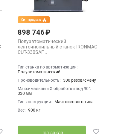
Хит продаж
898 746 ₽
Полуавтоматический
C
ленточнопильный станок IRONMAC
CUT-330SAF...
Тип станка по автоматизации:
Полуавтоматический
Производительность:
300 резов/смену
Максимальный Ø обработки под 90°:
330 мм
Тип конструкции:
Маятникового типа
Вес:
900 кг
Под заказ