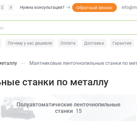
$
¥
Нужна консультация?
info@mi
Обратный звонок
Почему у нас дешевле
Оплата
Доставка
Гарантия
металлу
Маятниковые ленточнопильные станки по ме
ные станки по металлу
Полуавтоматические ленточнопильные
станки
15