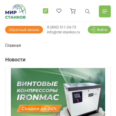
₽
8 (800) 511-24-73
Обратный звонок
Войти
info@mir-stankov.ru
Главная
Новости