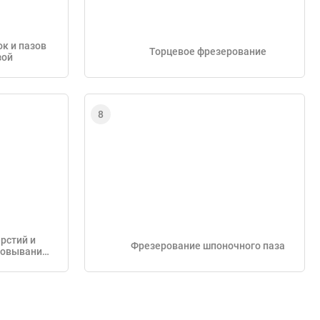
к и пазов
Торцевое фрезерование
зой
рстий и
Фрезерование шпоночного паза
ровывание