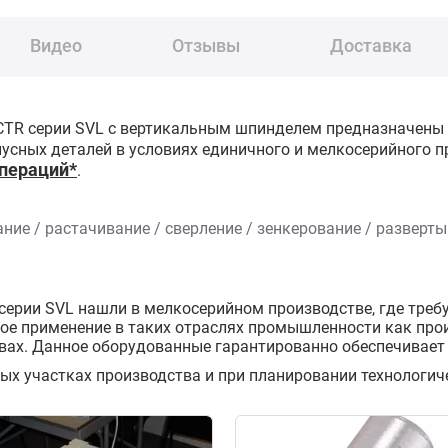
Видео
Отзывы
Доставка
TR серии SVL с вертикальным шпинделем предназначены 
усных деталей в условиях единичного и мелкосерийного 
операций*
.
ие / растачивание / сверление / зенкерование / развертыв
рии SVL нашли в мелкосерийном производстве, где требу
ое применение в таких отраслях промышленности как пр
вах. Данное оборудованные гарантированно обеспечивает 
х участках производства и при планировании технологиче