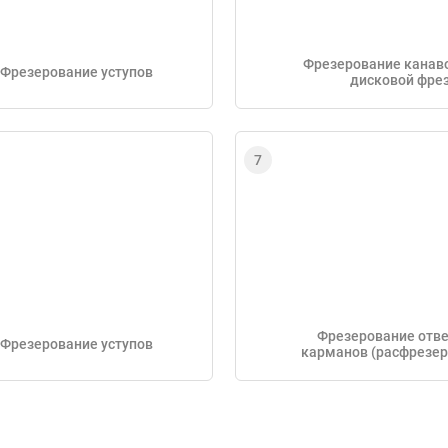
Фрезерование канаво
Фрезерование уступов
дисковой фре
Фрезерование отве
Фрезерование уступов
карманов (расфрезе
отверстия)