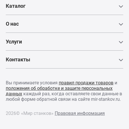
Каталог
Линейные направляющие Hiwin (Тайвань)
Линейные направляющие обеспечивают линейное
О нас
движение за счет рециркуляции тел качения между
профилированным рельсом и подшипниковым
блоком.
Услуги
Контакты
Вы принимаете условия
правил продажи товаров
и
положения об обработке и защите персональных
Литая алюминиевая балка
данных
каждый раз, когда оставляете свои данные в
Монолитная литая алюминиевая балка, легкий вес,
любой форме обратной связи на сайте mir-stankov.ru.
высокая прочность, отсутствие деформации. Легкие
поперечные балки, отлитые и обрамленные с
2026© «Мир станков»
Правовая информация
помощью встроенной стальной формы и технологии
литья под давлением, обеспечивают высокую
скорость работы оборудования, повышая