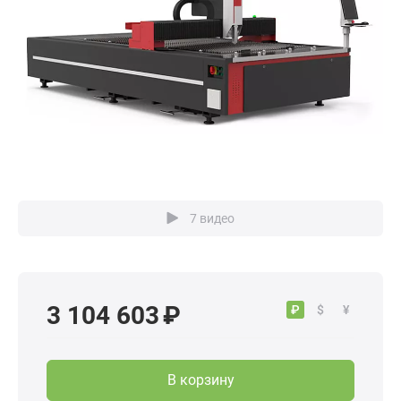
7 видео
3 104 603 ₽
₽
$
¥
В корзину