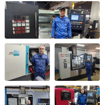
Точность повторного
Стать партнером
≤ 0,03
размещения осей X / Y, мм
Макс. скорость портала, м/
100
мин
Точность позиционирования,
± 0,02
мкм/м
Точность
0,03
репозиционирования, мм/м
Ускорение осей X / Y, G
1,2
Ширина реза, мм
0,1 - 0,5
Шероховатость в зоне реза,
Ra 3,2 - 25,4
мкм
Режущая способность, мм
0,1 - 25
Мин. задаваемое
0,001
перемещение, мм