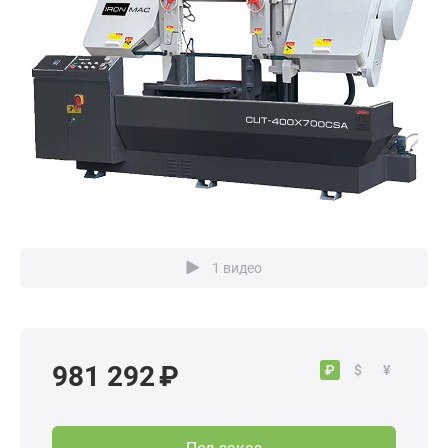
1 видео
981 292 ₽
₽
$
¥