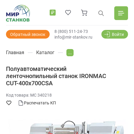
₽
8 (800) 511-24-73
Обратный звонок
Войти
info@mir-stankov.ru
Главная
Каталог
...
Полуавтоматический
ленточнопильный станок IRONMAC
CUT-400x700СSA
Код товара: МС 340218
Распечатать КП