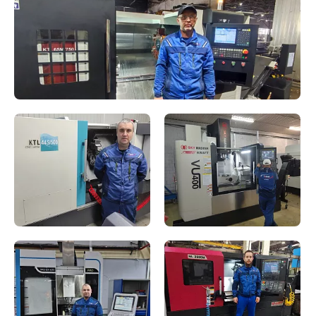
помпы, кВт
Стать партнером
Производительность, резов/
до 250
смену
Распил под углом, °
до 90
Регулятор скорости
Ременная передача
ленточного полотна
Размер ленточного полотна,
41 х 1,25 х 5080
мм
Скорость вращения
19 / 30 / 50 / 65 / 80
ленточного полотна, м/мин
Распил круга 90°, мм
400
Распил квадрата 90°, мм
400 х 700
Мощность двигателя, кВт
4
Габаритные размеры