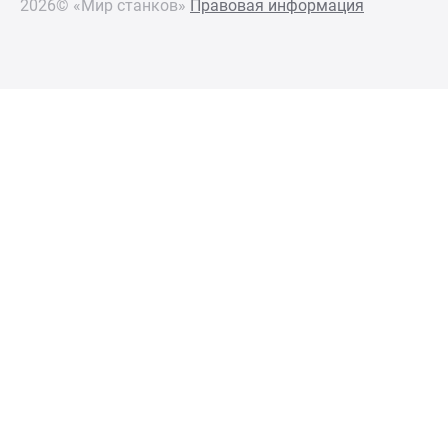
2026© «Мир станков»
Правовая информация
КОМПЛЕКТАЦИЯ
Стандартная
Инвертор для плавной регулировки скорости
полотна
Гидравлическое натяжение ленточного полотна
Рольганг неприводной L – 800 мм