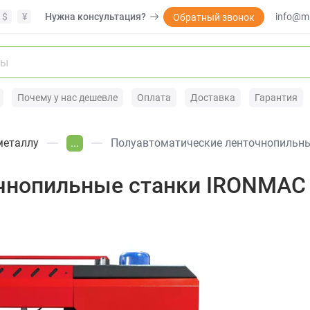
$
¥
Нужна консультация?
info@mi
Обратный звонок
Почему у нас дешевле
Оплата
Доставка
Гарантия
металлу
...
Полуавтоматические ленточнопильн
чнопильные станки IRONMAC