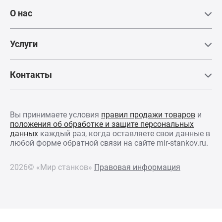
О нас
Услуги
Натяжение полотна
Контакты
Осуществляется при помощи динамометрического
ключа, который входит в комплект ЗИП.
Вы принимаете условия
правил продажи товаров
и
положения об обработке и защите персональных
данных
каждый раз, когда оставляете свои данные в
любой форме обратной связи на сайте mir-stankov.ru.
2026© «Мир станков»
Правовая информация
КОМПЛЕКТАЦИЯ
Стандартная
Полотно ленточной пилы