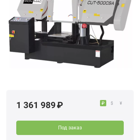
1 361 989 ₽
₽
$
¥
Под заказ