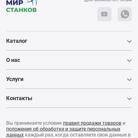
ошибки.
Телефон:
+7 (495) 781-55-11
КЛАПАНЫ
ГИДРАВЛИЧЕСК
Для посещения
СИСТЕМЫ
требуется паспорт
Каталог
Гидравлический
распределитель и
Схема проезда
пропорциональная
гидравлика BOSC
О нас
(Германия)
Услуги
ГЛАВНЫЙ ДВИГ
SIEMENS (ГЕРМ
Контакты
Вы принимаете условия
правил продажи товаров
и
положения об обработке и защите персональных
данных
каждый раз, когда оставляете свои данные в