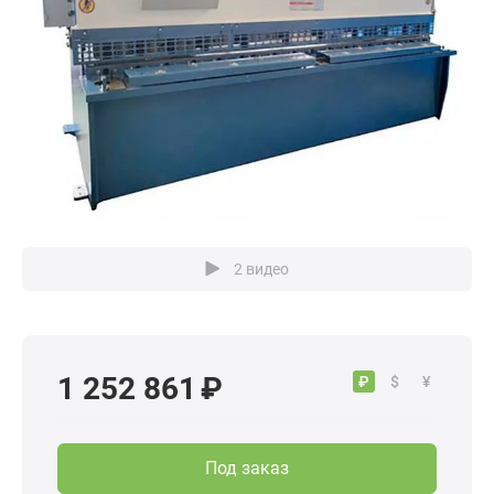
2 видео
1 252 861 ₽
₽
$
¥
Под заказ