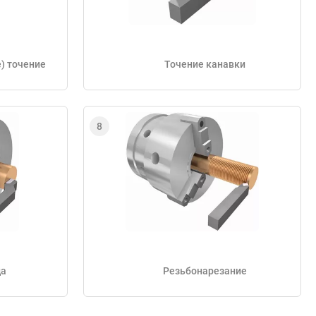
) точение
Точение канавки
ца
Резьбонарезание