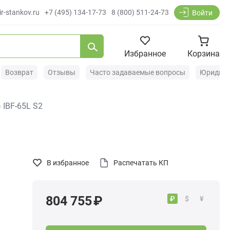
r-stankov.ru
+7 (495) 134-17-73
8 (800) 511-24-73
Войти
Избранное
Корзина
Возврат
Отзывы
Часто задаваемые вопросы
Юридиче
 IBF-65L S2
В избранное
Распечатать КП
804 755 ₽
₽
$
¥