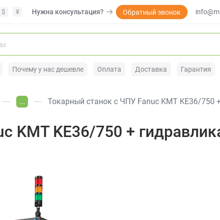
$
¥
Нужна консультация?
info@mi
Обратный звонок
Почему у нас дешевле
Оплата
Доставка
Гарантия
...
Токарный станок с ЧПУ Fanuc KMT KE36/750 
uc KMT KE36/750 + гидравлик