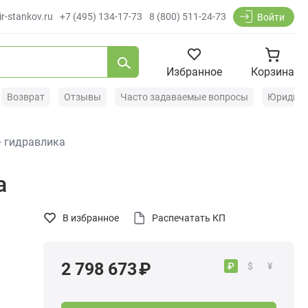
r-stankov.ru
+7 (495) 134-17-73
8 (800) 511-24-73
Войти
Избранное
Корзина
Возврат
Отзывы
Часто задаваемые вопросы
Юридиче
+ гидравлика
а
В избранное
Распечатать КП
2 798 673 ₽
₽
$
¥