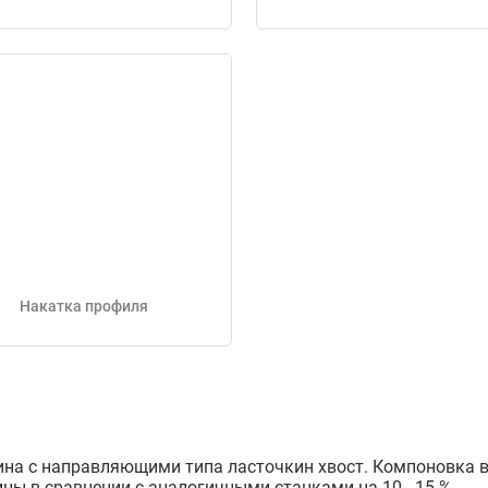
Накатка профиля
ина с направляющими типа ласточкин хвост. Компоновка в
ины в сравнении с аналогичными станками на 10 - 15 %.