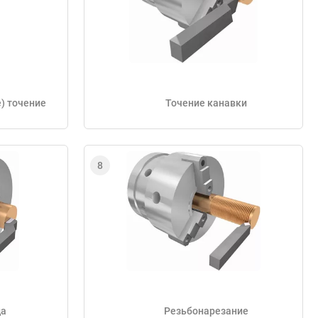
) точение
Точение канавки
ца
Резьбонарезание