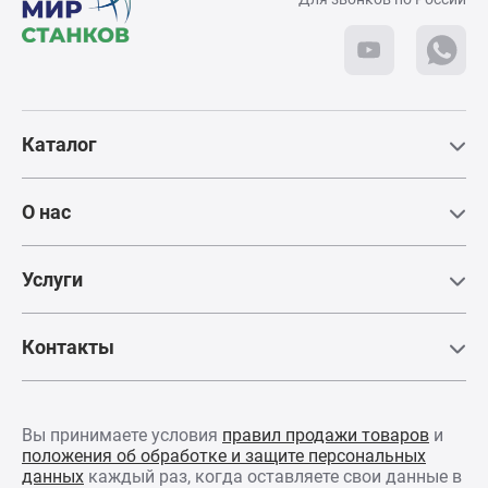
Телефон:
+7 (495) 781-55-11
Для посещения
требуется паспорт
Каталог
Схема проезда
О нас
Услуги
Получаемые изделия
Контакты
Вы принимаете условия
правил продажи товаров
и
положения об обработке и защите персональных
данных
каждый раз, когда оставляете свои данные в