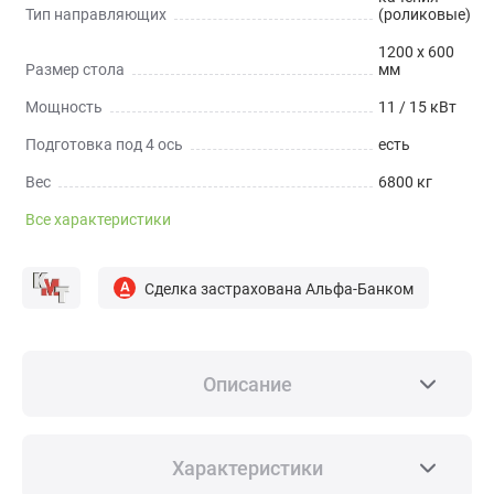
Тип направляющих
(роликовые)
1200 x 600
Размер стола
мм
Мощность
11 / 15 кВт
Подготовка под 4 ось
есть
Вес
6800 кг
Все характеристики
Сделка застрахована Альфа-Банком
Описание
НАЗНАЧЕНИЕ
Вертикальные многоцелевые обрабатывающие
Характеристики
центры серии KVL предназначены для обработки