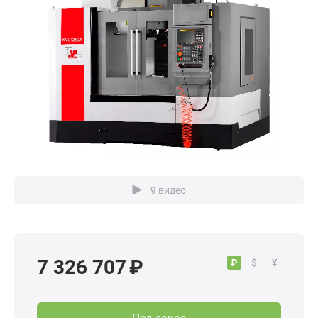
9 видео
7 326 707 ₽
₽
$
¥