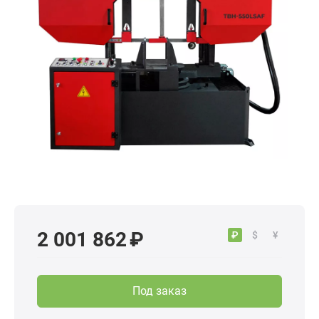
2 001 862 ₽
₽
$
¥
Под заказ