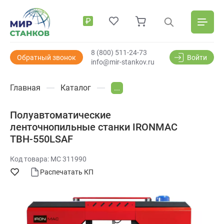
₽
8 (800) 511-24-73
Обратный звонок
Войти
info@mir-stankov.ru
Главная
Каталог
...
Полуавтоматические
ленточнопильные станки IRONMAC
TBH-550LSAF
Код товара: МС 311990
Распечатать КП