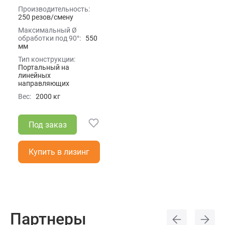
выписка из ЕГРЮЛ.
Производительность:
250 резов/смену
ОТ КОМПАНИИ
Максимальный Ø
обработки под 90°:
550
мм
ТОРГ-12: 2 экземпляра
(1 - клиенту, 1 - бухгалтерии)
Тип конструкции:
Портальный на
линейных
Счет-фактура
1 экз.
направляющих
Вес:
2000 кг
Товарная накладная
2 экз.
CMR
Под заказ
Акт выполненных работ
Купить в лизинг
Накл. на перемещение
Самовывоз со склада
Партнеры