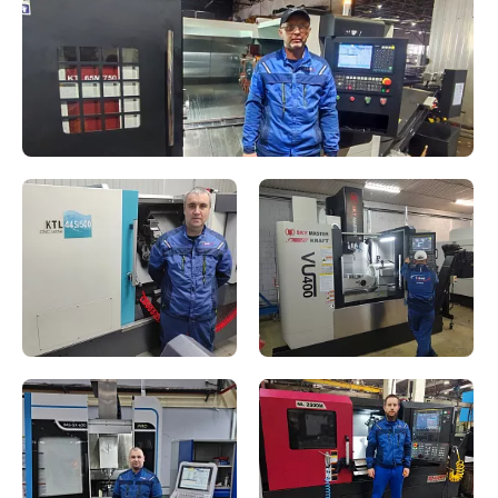
помпы, кВт
Стать партнером
Производительность, резов/
до 250
смену
Распил под углом, °
до 90
Регулятор скорости
Ременная передача
ленточного полотна
Размер ленточного полотна,
41 х 1,25 х 5080
мм
Скорость вращения
19 / 30 / 50 / 65 / 80
ленточного полотна, м/мин
Распил круга 90°, мм
400
Распил квадрата 90°, мм
400 х 700
Мощность двигателя, кВт
4
Габаритные размеры