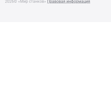
2026© «Мир станков»
Правовая информация
КОМПЛЕКТАЦИЯ
Стандартная
Инвертор для плавной регулировки скорости
полотна
Гидравлическое натяжение ленточного полотна
Рольганг неприводной L – 800 мм