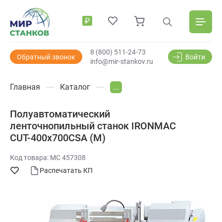
₽
8 (800) 511-24-73
Обратный звонок
Войти
info@mir-stankov.ru
Главная
Каталог
...
Полуавтоматический
ленточнопильный станок IRONMAC
CUT-400x700СSA (M)
Код товара: МС 457308
Распечатать КП