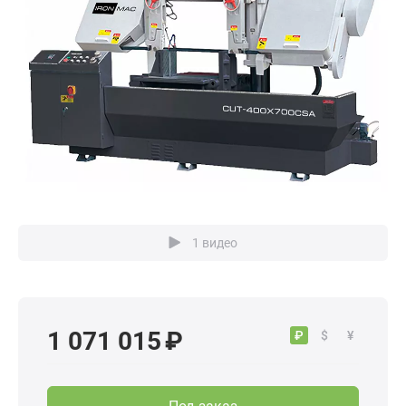
1 видео
1 071 015 ₽
₽
$
¥