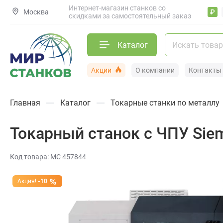
Интернет-магазин станков со
Москва
₽
скидками за самостоятельный заказ
Каталог
Акции
О компании
Контакты
Главная
Каталог
Токарные станки по металлу
Токарный станок с ЧПУ Sie
Код товара: МС 457844
Акция!
-10