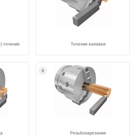
) точение
Точение канавки
ца
Резьбонарезание