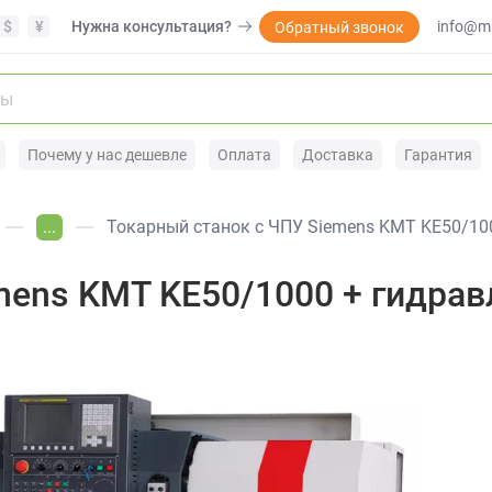
$
¥
Нужна консультация?
info@mi
Обратный звонок
Почему у нас дешевле
Оплата
Доставка
Гарантия
...
Токарный станок с ЧПУ Siemens KMT KE50/100
mens KMT KE50/1000 + гидрав