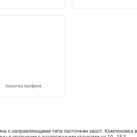
Накатка профиля
ина с направляющими типа ласточкин хвост. Компоновка в
ины в сравнении с аналогичными станками на 10 - 15 %.