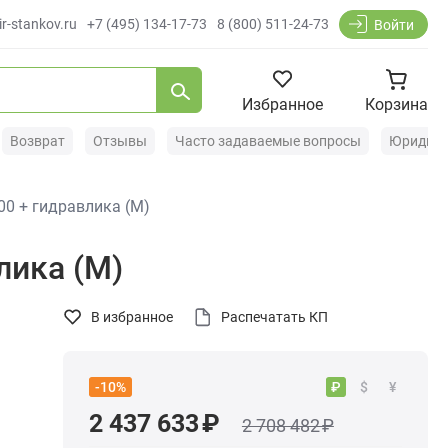
r-stankov.ru
+7 (495) 134-17-73
8 (800) 511-24-73
Войти
Избранное
Корзина
Возврат
Отзывы
Часто задаваемые вопросы
Юридиче
0 + гидравлика (M)
лика (M)
В избранное
Распечатать КП
₽
$
¥
-10%
2 437 633 ₽
2 708 482 ₽