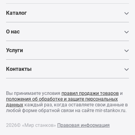
осуществляе
Телефон:
счёт масла 
+7 (495) 781-55-11
Каталог
контура, а 
попадание в
Для посещения
мусора на о
требуется паспорт
исключено.
О нас
Прямой при
Услуги
Вся линейка 
имеет конс
Контакты
“прямого пр
что обеспеч
максимальн
до 99.8%, по
отсутствие
Вы принимаете условия
правил продажи товаров
и
расходных
положения об обработке и защите персональных
элементов
данных
каждый раз, когда оставляете свои данные в
соединений,
любой форме обратной связи на сайте mir-stankov.ru.
соосность, о
подшипнико
2026© «Мир станков»
Правовая информация
электродвига
также низки