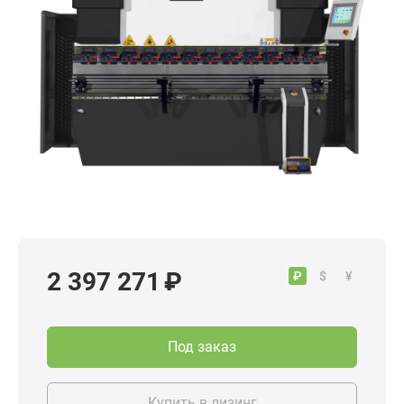
2 397 271 ₽
₽
$
¥
Под заказ
Купить в лизинг