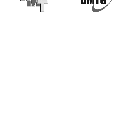
компрессора
Самовывоз со склада
Вовремя
оповещает о
предстояще
техническом
Адрес:
обслуживани
Тверская область, Кимры,
микрорайон Старое Савёлово
Частотный
Режим работы:
Мы на
преобразов
Пн - Сб: с 9:00 до 18:00
Folinn
8 (800) 511-24-73
Телефон:
Для звонков по России
Обеспечива
+7 (495) 781-55-11
плавный пус
остановку
Для посещения
компрессора
требуется паспорт
же плавный 
позволяет с
пусковые то
Каталог
двигателя, ч
помогает не
перегружать
О нас
линию
электроснаб