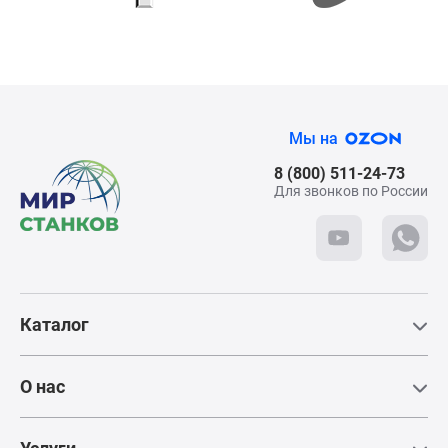
Самовывоз со склада
панели
управления.
Показывает
текущие
Адрес:
параметры 
Тверская область, Кимры,
компрессора
микрорайон Старое Савёлово
Вовремя
Мы на
оповещает о
Режим работы:
предстояще
Пн - Сб: с 9:00 до 18:00
8 (800) 511-24-73
техническом
Для звонков по России
обслуживани
Телефон:
+7 (495) 781-55-11
Трехступе
Для посещения
система
требуется паспорт
сепарации
Каталог
В вертикаль
расположен
маслобаке
снижает
О нас
остаточное
содержание
в сжатом во