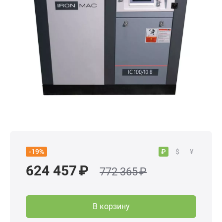
₽
$
¥
-19%
624 457 ₽
772 365 ₽
В корзину