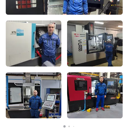
Система ЧПУ
Cypcut
Длина волны лазерного излучения, Нм
± 1070
Макс. толщина резки углеродистой стали /
18 / 8 / 6
нержавеющей стали / алюминия, мм
Мощность сервоприводов X, Yx2, Z, Вт
800 x 1300 x 400
Точность позиционирования, мм
± 0,04
Точность повторного позиционирования, мм
± 0,03
Количество зон удаления дыма, шт
1 общая (стандарт)
Дисплей,"
21,5
Документы для получения товара