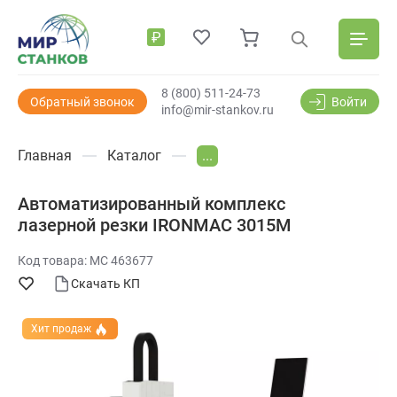
₽
8 (800) 511-24-73
Обратный звонок
Войти
info@mir-stankov.ru
Главная
Каталог
...
Автоматизированный комплекс
лазерной резки IRONMAC 3015M
Код товара: МС 463677
Скачать КП
Хит продаж