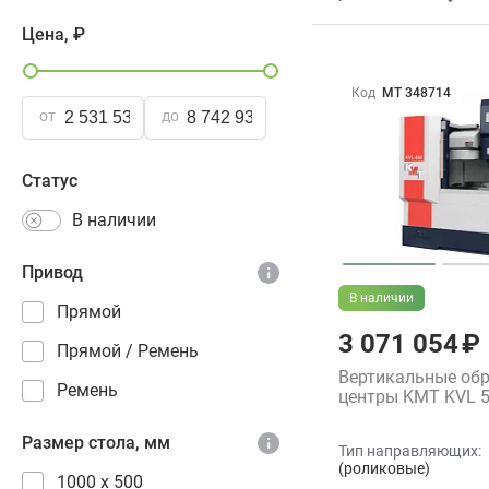
Цена, ₽
Код
МТ 348714
от
до
Статус
В наличии
Привод
В наличии
Прямой
3 071 054 ₽
Прямой / Ремень
Вертикальные об
Ремень
центры KMT KVL 
Размер стола, мм
Тип направляющих:
(роликовые)
1000 x 500