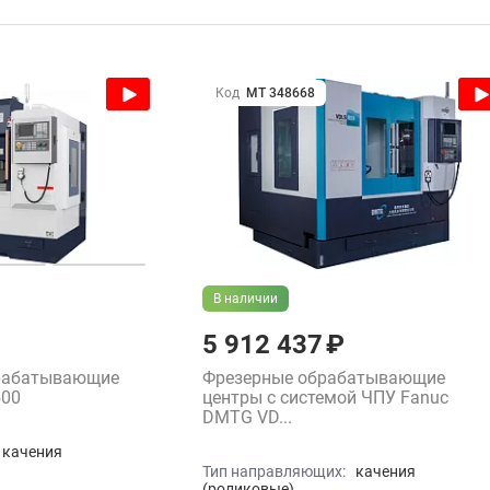
Код
МТ 348668
В наличии
5 912 437 ₽
рабатывающие
Фрезерные обрабатывающие
500
центры с системой ЧПУ Fanuc
DMTG VD...
качения
Тип направляющих:
качения
(роликовые)