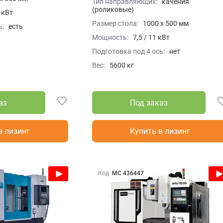
Тип направляющих:
качения
(роликовые)
5 кВт
Размер стола:
1000 x 500 мм
ь:
есть
Мощность:
7,5 / 11 кВт
Подготовка под 4 ось:
нет
Вес:
5600 кг
аз
Под заказ
в лизинг
Купить в лизинг
Код
МС 436447