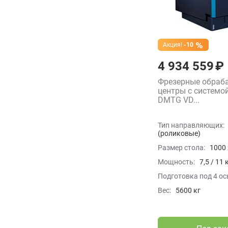
Акция!
-10
4 934 559 ₽
Фрезерные обра
центры с системо
DMTG VD...
Тип направляющих:
(роликовые)
Размер стола:
1000 
Мощность:
7,5 / 11 
Подготовка под 4 ос
Вес:
5600 кг