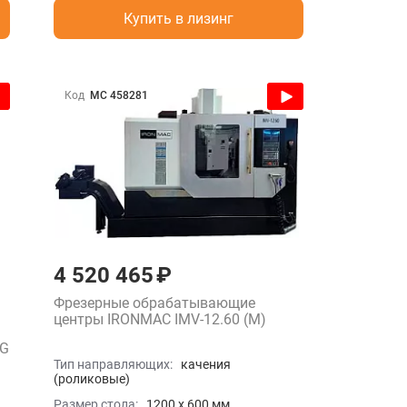
Купить в лизинг
Код
МС 458281
4 520 465 ₽
Фрезерные обрабатывающие
центры IRONMAC IMV-12.60 (М)
TG
Тип направляющих:
качения
(роликовые)
Размер стола:
1200 x 600 мм