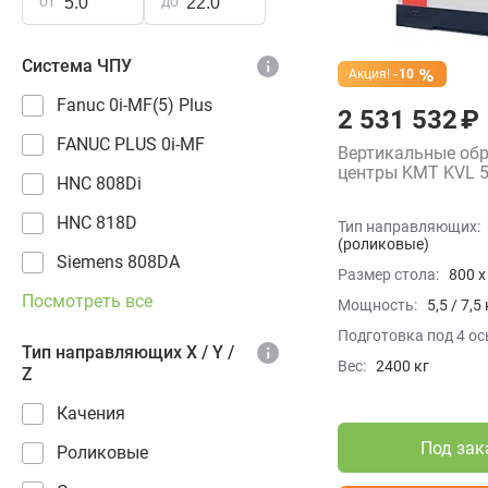
от
до
Система ЧПУ
Акция!
-10
Fanuc 0i-MF(5) Plus
2 531 532 ₽
FANUC PLUS 0i-MF
Вертикальные об
центры KMT KVL 5
HNC 808Di
HNC 818D
Тип направляющих:
(роликовые)
Siemens 808DA
Размер стола:
800 x
Посмотреть все
Мощность:
5,5 / 7,5
Подготовка под 4 ос
Тип направляющих X / Y /
Вес:
2400 кг
Z
Качения
Под зак
Роликовые