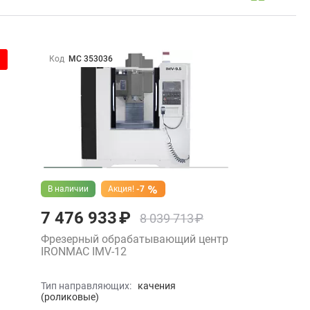
Код
МС 353036
В наличии
Акция!
-7
7 476 933 ₽
8 039 713 ₽
Фрезерный обрабатывающий центр
IRONMAC IMV-12
Тип направляющих:
качения
(роликовые)