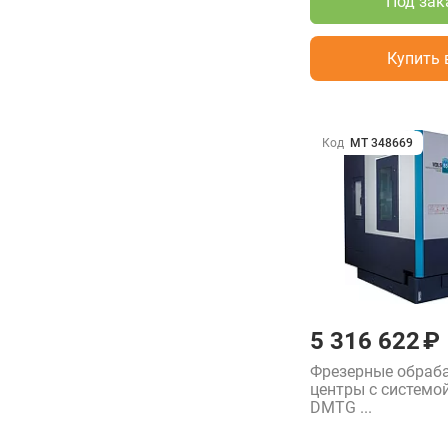
Под зак
Купить 
Код
МТ 348669
5 316 622 ₽
Фрезерные обра
центры с системо
DMTG ...