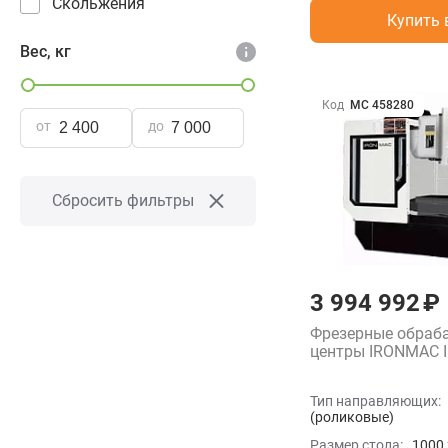
Скольжения
Купить 
Вес, кг
Код
МС 458280
от
до
Сбросить фильтры
3 994 992 ₽
Фрезерные обра
центры IRONMAC I
Тип направляющих:
(роликовые)
Размер стола:
1000 