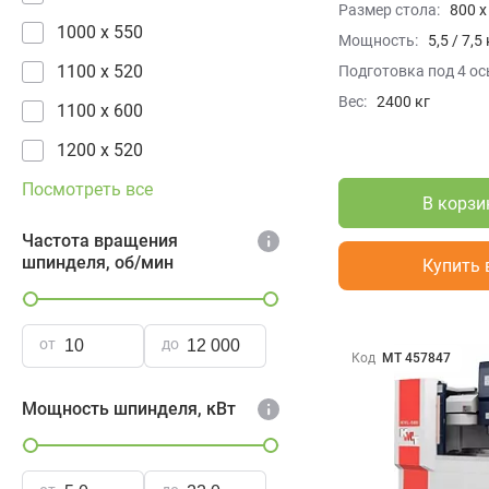
Размер стола:
800 x
1000 x 550
Мощность:
5,5 / 7,5
1100 x 520
Подготовка под 4 ос
Вес:
2400 кг
1100 x 600
1200 x 520
Посмотреть все
В корзи
Частота вращения
шпинделя, об/мин
Купить 
от
до
Код
МТ 457847
Мощность шпинделя, кВт