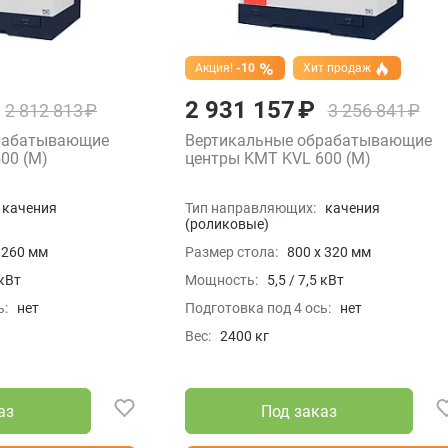
Акция!
-10
Хит продаж
2 931 157 ₽
2 812 813 ₽
3 256 841 ₽
рабатывающие
Вертикальные обрабатывающие
00 (M)
центры KMT KVL 600 (M)
качения
Тип направляющих:
качения
(роликовые)
 260 мм
Размер стола:
800 x 320 мм
 кВт
Мощность:
5,5 / 7,5 кВт
ь:
нет
Подготовка под 4 ось:
нет
Вес:
2400 кг
аз
Под заказ