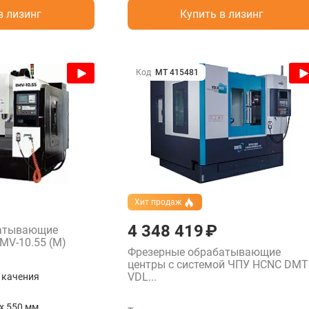
в лизинг
Купить в лизинг
Код
МТ 415481
Хит продаж
4 348 419 ₽
батывающие
MV-10.55 (M)
Фрезерные обрабатывающие
центры с системой ЧПУ HCNC DM
VDL...
качения
x 550 мм