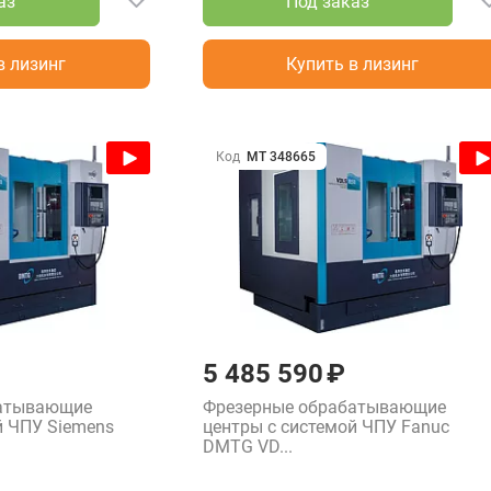
аз
Под заказ
в лизинг
Купить в лизинг
Код
МТ 348665
5 485 590 ₽
батывающие
Фрезерные обрабатывающие
й ЧПУ Siemens
центры с системой ЧПУ Fanuc
DMTG VD...