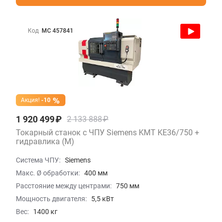
Код
МС 457841
Акция!
-10
1 920 499 ₽
2 133 888 ₽
Токарный станок с ЧПУ Siemens KMT KE36/750 +
гидравлика (M)
Система ЧПУ:
Siemens
Макс. Ø обработки:
400 мм
Расстояние между центрами:
750 мм
Мощность двигателя:
5,5 кВт
Вес:
1400 кг