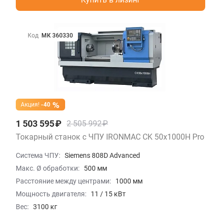
Код
МК 360330
Акция!
-40
1 503 595 ₽
2 505 992 ₽
Токарный станок с ЧПУ IRONMAC CK 50x1000H Pro
Система ЧПУ:
Siemens 808D Advanced
Макс. Ø обработки:
500 мм
Расстояние между центрами:
1000 мм
Мощность двигателя:
11 / 15 кВт
Вес:
3100 кг