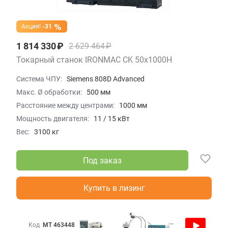
Акция!
-31
1 814 330 ₽
2 629 464 ₽
Токарный станок IRONMAC CK 50x1000H
Система ЧПУ:
Siemens 808D Advanced
Макс. Ø обработки:
500 мм
Расстояние между центрами:
1000 мм
Мощность двигателя:
11 / 15 кВт
Вес:
3100 кг
Под заказ
Купить в лизинг
Код
МТ 463448