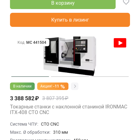
В корзину
Купить в лизинг
Код
МС 441504
В наличии
Акция!
-11
3 388 582 ₽
3 807 395 ₽
Токарные станки с наклонной станиной IRONMAC
ITX-408 СТО CNC
Система ЧПУ:
СТО CNC
Макс. Ø обработки:
310 мм