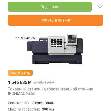
Под заказ
Купить в лизинг
Код
МК 429851
Акция!
-36
1 546 685 ₽
2 400 194 ₽
Токарный станок на горизонтальной станине
IRONMAC KE50
Система ЧПУ:
Siemens 808D
Макс. Ø обработки:
390 мм