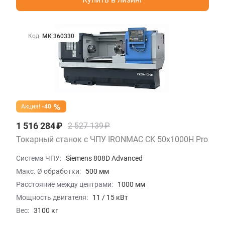
Код
МК 360330
Акция!
-40
1 516 284 ₽
2 527 139 ₽
Токарный станок с ЧПУ IRONMAC CK 50x1000H Pro
Система ЧПУ:
Siemens 808D Advanced
Макс. Ø обработки:
500 мм
Расстояние между центрами:
1000 мм
Мощность двигателя:
11 / 15 кВт
Вес:
3100 кг