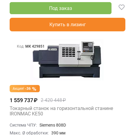
Под заказ
Купить в лизинг
Код
МК 429851
Акция!
-36
1 559 737 ₽
2 420 448 ₽
Токарный станок на горизонтальной станине
IRONMAC KE50
Система ЧПУ:
Siemens 808D
Макс. Ø обработки:
390 мм