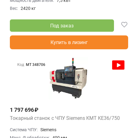
Мощность двигателя:
7,5 кВт
Вес:
2420 кг
Под заказ
Купить в лизинг
Код
МТ 348706
1 797 696 ₽
Токарный станок с ЧПУ Siemens KMT KE36/750
Система ЧПУ:
Siemens
Макс. Ø обработки:
400 мм