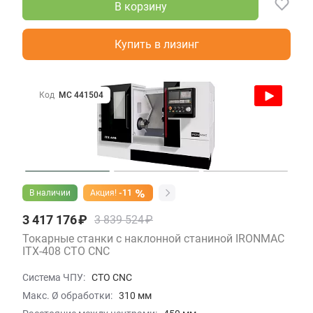
В корзину
Купить в лизинг
Код
МС 441504
В наличии
Акция!
-11
3 417 176 ₽
3 839 524 ₽
Токарные станки с наклонной станиной IRONMAC
ITX-408 СТО CNC
Система ЧПУ:
СТО CNC
Макс. Ø обработки:
310 мм