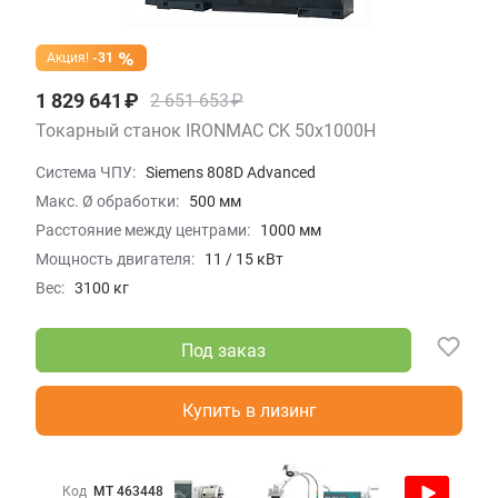
Акция!
-31
1 829 641 ₽
2 651 653 ₽
Токарный станок IRONMAC CK 50x1000H
Система ЧПУ:
Siemens 808D Advanced
Макс. Ø обработки:
500 мм
Расстояние между центрами:
1000 мм
Мощность двигателя:
11 / 15 кВт
Вес:
3100 кг
Под заказ
Купить в лизинг
Код
МТ 463448